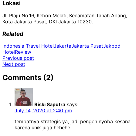
Lokasi
Jl. Plaju No.16, Kebon Melati, Kecamatan Tanah Abang,
Kota Jakarta Pusat, DKI Jakarta 10230.
Related
Indonesia
Travel
Hotel
Jakarta
Jakarta Pusat
Jakpod
Hotel
Review
Post
Previous post
Next post
navigation
Comments (2)
Riski Saputra
says:
July 14, 2020 at 2:40 pm
tempatnya strategis ya, jadi pengen nyoba kesana
karena unik juga hehehe