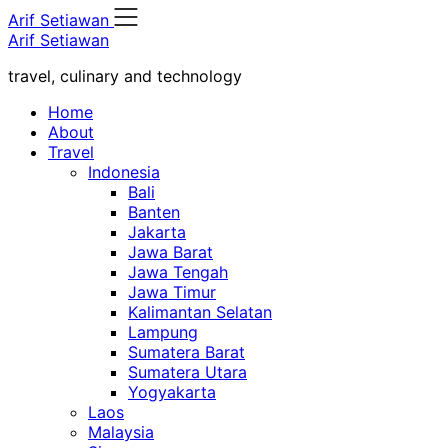
Skip
Arif Setiawan
to
Arif Setiawan
content
travel, culinary and technology
Home
About
Travel
Indonesia
Bali
Banten
Jakarta
Jawa Barat
Jawa Tengah
Jawa Timur
Kalimantan Selatan
Lampung
Sumatera Barat
Sumatera Utara
Yogyakarta
Laos
Malaysia