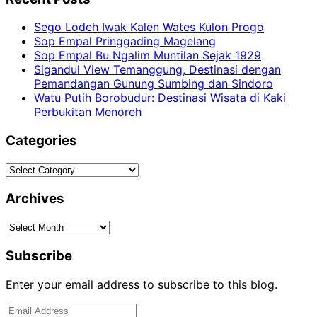
Sego Lodeh Iwak Kalen Wates Kulon Progo
Sop Empal Pringgading Magelang
Sop Empal Bu Ngalim Muntilan Sejak 1929
Sigandul View Temanggung, Destinasi dengan
Pemandangan Gunung Sumbing dan Sindoro
Watu Putih Borobudur: Destinasi Wisata di Kaki
Perbukitan Menoreh
Categories
Categories
Archives
Archives
Subscribe
Enter your email address to subscribe to this blog.
Email