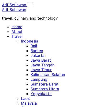
Skip
Arif Setiawan
to
Arif Setiawan
content
travel, culinary and technology
Home
About
Travel
Indonesia
Bali
Banten
Jakarta
Jawa Barat
Jawa Tengah
Jawa Timur
Kalimantan Selatan
Lampung
Sumatera Barat
Sumatera Utara
Yogyakarta
Laos
Malaysia