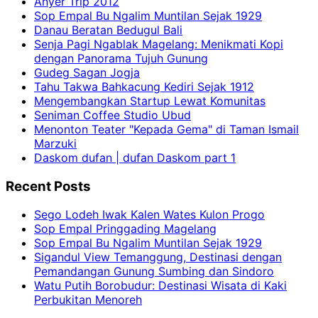
Anyer Trip 2012
Sop Empal Bu Ngalim Muntilan Sejak 1929
Danau Beratan Bedugul Bali
Senja Pagi Ngablak Magelang: Menikmati Kopi
dengan Panorama Tujuh Gunung
Gudeg Sagan Jogja
Tahu Takwa Bahkacung Kediri Sejak 1912
Mengembangkan Startup Lewat Komunitas
Seniman Coffee Studio Ubud
Menonton Teater "Kepada Gema" di Taman Ismail
Marzuki
Daskom dufan | dufan Daskom part 1
Recent Posts
Sego Lodeh Iwak Kalen Wates Kulon Progo
Sop Empal Pringgading Magelang
Sop Empal Bu Ngalim Muntilan Sejak 1929
Sigandul View Temanggung, Destinasi dengan
Pemandangan Gunung Sumbing dan Sindoro
Watu Putih Borobudur: Destinasi Wisata di Kaki
Perbukitan Menoreh