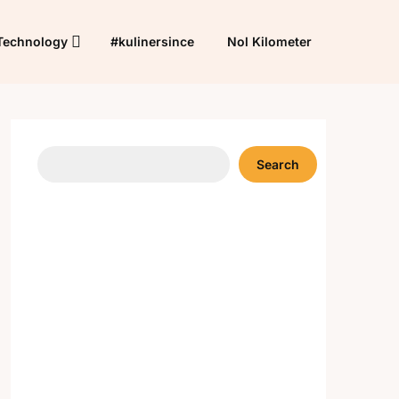
Technology
#kulinersince
Nol Kilometer
Search
Search