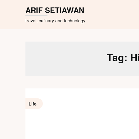
Skip
ARIF SETIAWAN
to
content
travel, culinary and technology
Tag:
H
Life