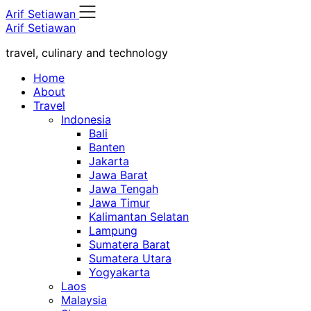
Skip
Arif Setiawan
to
Arif Setiawan
content
travel, culinary and technology
Home
About
Travel
Indonesia
Bali
Banten
Jakarta
Jawa Barat
Jawa Tengah
Jawa Timur
Kalimantan Selatan
Lampung
Sumatera Barat
Sumatera Utara
Yogyakarta
Laos
Malaysia