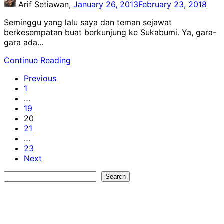
Arif Setiawan,
January 26, 2013
February 23, 2018
Seminggu yang lalu saya dan teman sejawat
berkesempatan buat berkunjung ke Sukabumi. Ya, gara-
gara ada…
Continue Reading
Previous
1
…
19
20
21
…
23
Next
Search
Search