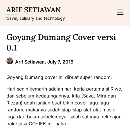
Skip
ARIF SETIAWAN
to
content
travel, culinary and technology
Goyang Dumang Cover versi
0.1
Arif Setiawan,
July 7, 2015
Goyang Dumang cover ini dibuat super random.
Hari senin kemarin adalah hari kerja pertama si Riwe,
dan sebelum kedatangannya, kita (Saya,
Mira
dan
Riezan) udah janjian buat bikin cover lagu-lagu
random, makanya sudah siap-siap alat-alat musik
juga dari bulan sebelumnya, salah satunya
beli cajon
pake jasa GO-JEK ini
, haha.