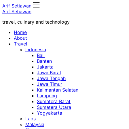
Skip
Arif Setiawan
to
Arif Setiawan
content
travel, culinary and technology
Home
About
Travel
Indonesia
Bali
Banten
Jakarta
Jawa Barat
Jawa Tengah
Jawa Timur
Kalimantan Selatan
Lampung
Sumatera Barat
Sumatera Utara
Yogyakarta
Laos
Malaysia