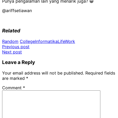
Punya pengalaman lain yang menarik juga? 😀
@ariffsetiawan
Related
Random
College
Informatika
Life
Work
Post
Previous post
Next post
navigation
Leave a Reply
Your email address will not be published.
Required fields
are marked
*
Comment
*