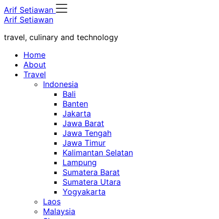
Skip
Arif Setiawan
to
Arif Setiawan
content
travel, culinary and technology
Home
About
Travel
Indonesia
Bali
Banten
Jakarta
Jawa Barat
Jawa Tengah
Jawa Timur
Kalimantan Selatan
Lampung
Sumatera Barat
Sumatera Utara
Yogyakarta
Laos
Malaysia