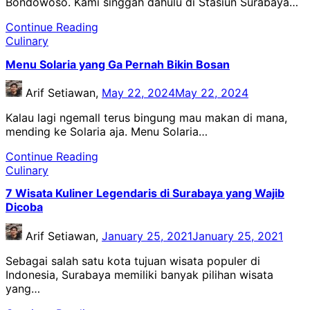
Bondowoso. Kami singgah dahulu di Stasiun Surabaya…
Continue Reading
Culinary
Menu Solaria yang Ga Pernah Bikin Bosan
Arif Setiawan,
May 22, 2024
May 22, 2024
Kalau lagi ngemall terus bingung mau makan di mana,
mending ke Solaria aja. Menu Solaria…
Continue Reading
Culinary
7 Wisata Kuliner Legendaris di Surabaya yang Wajib
Dicoba
Arif Setiawan,
January 25, 2021
January 25, 2021
Sebagai salah satu kota tujuan wisata populer di
Indonesia, Surabaya memiliki banyak pilihan wisata
yang…