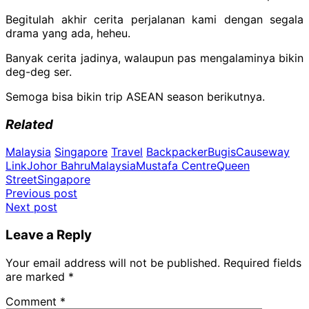
Begitulah akhir cerita perjalanan kami dengan segala
drama yang ada, heheu.
Banyak cerita jadinya, walaupun pas mengalaminya bikin
deg-deg ser.
Semoga bisa bikin trip ASEAN season berikutnya.
Related
Malaysia
Singapore
Travel
Backpacker
Bugis
Causeway
Link
Johor Bahru
Malaysia
Mustafa Centre
Queen
Street
Singapore
Post
Previous post
Next post
navigation
Leave a Reply
Your email address will not be published.
Required fields
are marked
*
Comment
*