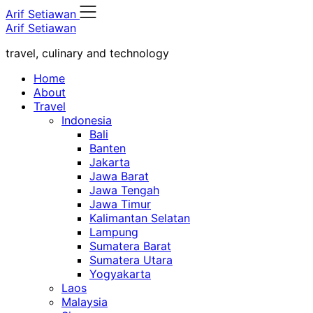
Skip
Arif Setiawan
to
Arif Setiawan
content
travel, culinary and technology
Home
About
Travel
Indonesia
Bali
Banten
Jakarta
Jawa Barat
Jawa Tengah
Jawa Timur
Kalimantan Selatan
Lampung
Sumatera Barat
Sumatera Utara
Yogyakarta
Laos
Malaysia