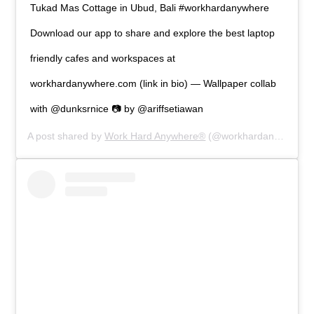
Tukad Mas Cottage in Ubud, Bali #workhardanywhere
Download our app to share and explore the best laptop
friendly cafes and workspaces at
workhardanywhere.com (link in bio) — Wallpaper collab
with @dunksrnice 📷 by @ariffsetiawan
A post shared by
Work Hard Anywhere®
(@workhardanywhere) on