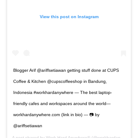
View this post on Instagram
Blogger Arif @ariffsetiawan getting stuff done at CUPS
Coffee & Kitchen @cupscoffeeshop in Bandung,
Indonesia #workhardanywhere — The best laptop-
friendly cafes and workspaces around the world—
workhardanywhere.com (link in bio) — 📷 by
@ariffsetiawan
A post shared by
Work Hard Anywhere®
(@workhardanywhere) on